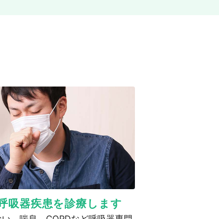
呼吸器疾患を診療します
い、喘息、COPDなど呼吸器専門