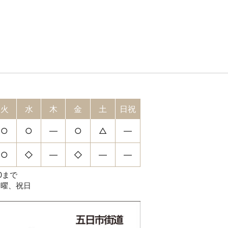
火
水
木
金
土
日祝
○
○
―
○
△
―
○
◇
―
◇
―
―
0まで
日曜、祝日