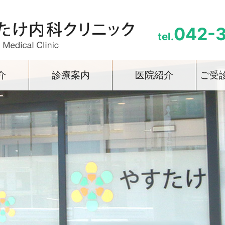
042-
tel.
介
診療案内
医院紹介
ご受