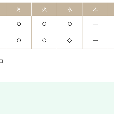
月
火
水
木
○
○
○
―
○
○
◇
―
日