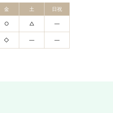
金
土
日祝
○
△
―
◇
―
―