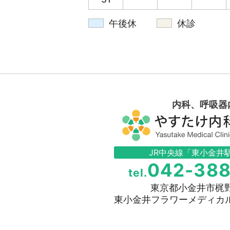
午後休
休診
内科、呼吸器
JR中央線「東小金井
042-38
tel.
東京都小金井市梶野町
東小金井フラワーメディカルモ